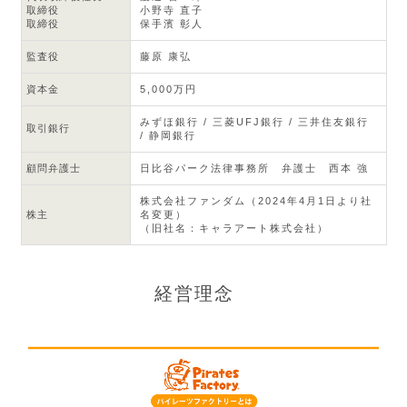
取締役
小野寺 直子
取締役
保手濱 彰人
監査役
藤原 康弘
資本金
5,000万円
みずほ銀行 / 三菱UFJ銀行 / 三井住友銀行
取引銀行
/ 静岡銀行
顧問弁護士
日比谷パーク法律事務所 弁護士 西本 強
株式会社ファンダム（2024年4月1日より社
株主
名変更）
（旧社名：キャラアート株式会社）
経営理念