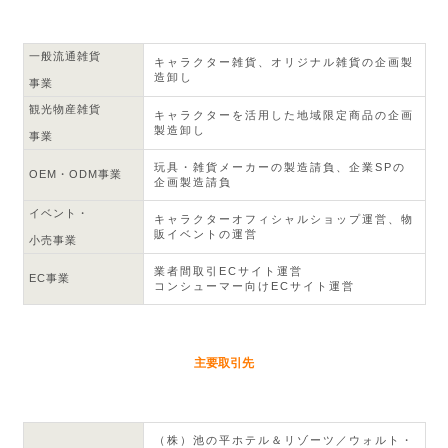
一般流通雑貨
キャラクター雑貨、オリジナル雑貨の企画製
造卸し
事業
観光物産雑貨
キャラクターを活用した地域限定商品の企画
製造卸し
事業
玩具・雑貨メーカーの製造請負、企業SPの
OEM・ODM事業
企画製造請負
イベント・
キャラクターオフィシャルショップ運営、物
販イベントの運営
小売事業
業者間取引ECサイト運営
EC事業
コンシューマー向けECサイト運営
主要取引先
（株）池の平ホテル＆リゾーツ／ウォルト・