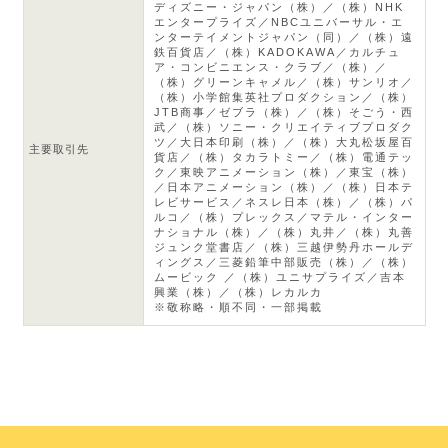
ディズニー・ジャパン（株）／（株）NHK
エンタープライズ／NBCユニバーサル・エ
ンターテイメントジャパン（同）／（株）遠
鉄百貨店／（株）KADOKAWA／カルチュ
ア・コンビニエンス・クラブ／（株）／
（株）グリーンキャメル／（株）サンリオ／
（株）小学館集英社プロダクション／（株）
JTB商事／ゼブラ（株）／（株）そごう・西
武／（株）ソニー・クリエイティブプロダク
ツ／大日本印刷（株）／（株）大丸松坂屋百
主要取引先
貨店／（株）タカラトミー／（株）電通テッ
ク／東映アニメーション（株）／東宝（株）
／日本アニメーション（株）／（株）日本テ
レビサービス／ネスレ日本（株）／（株）パ
ルコ／（株）プレックス／マテル・インター
ナショナル（株）／（株）丸井／（株）丸善
ジュンク堂書店／（株）三越伊勢丹ホールデ
ィングス／三菱鉛筆中部販売（株）／（株）
ムービック ／（株）ユニサプライズ／吉本
興業（株）／（株）レカルカ
※敬称略・順不同・一部掲載